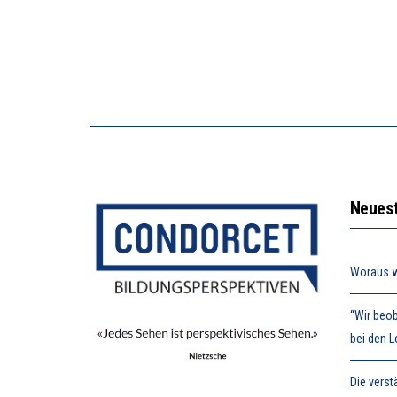
Neuest
Woraus w
“Wir beob
bei den L
Die vers