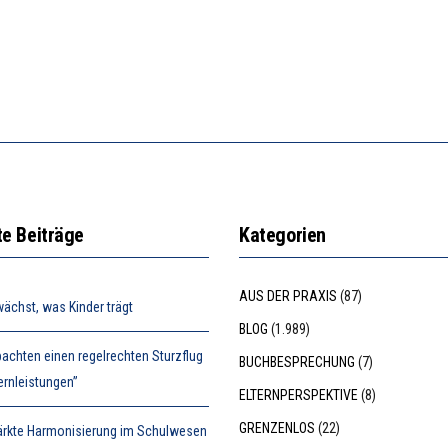
e Beiträge
Kategorien
AUS DER PRAXIS
(87)
ächst, was Kinder trägt
BLOG
(1.989)
achten einen regelrechten Sturzflug
BUCHBESPRECHUNG
(7)
ernleistungen”
ELTERNPERSPEKTIVE
(8)
GRENZENLOS
(22)
tärkte Harmonisierung im Schulwesen