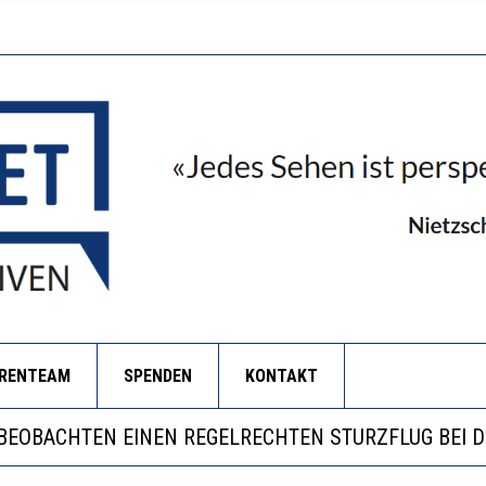
ORENTEAM
SPENDEN
KONTAKT
WILL MEHR EVIDENZ UND WILL WISSEN, WAS ALL DIE 
US WÄCHST, WAS KINDER TRÄGT
 BEOBACHTEN EINEN REGELRECHTEN STURZFLUG BEI 
VERSTÄRKTE HARMONISIERUNG IM SCHULWESEN VERRI