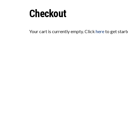
ICH 
Checkout
WORA
Your cart is currently empty. Click
here
to get start