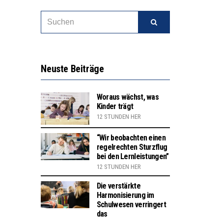
2’529 UNTERSCHRIFTEN FÜR «KEINE DIGITALEN GERÄTE IN DEN ERSTEN VIER PRIMARSCHULJAHREN» EINGEREICHT
INVESTITIONEN BRINGEN
SEARCH
Suchen
FOR:
Neuste Beiträge
Woraus wächst, was
Kinder trägt
12 STUNDEN HER
“Wir beobachten einen
regelrechten Sturzflug
bei den Lernleistungen”
12 STUNDEN HER
Die verstärkte
Harmonisierung im
Schulwesen verringert
das