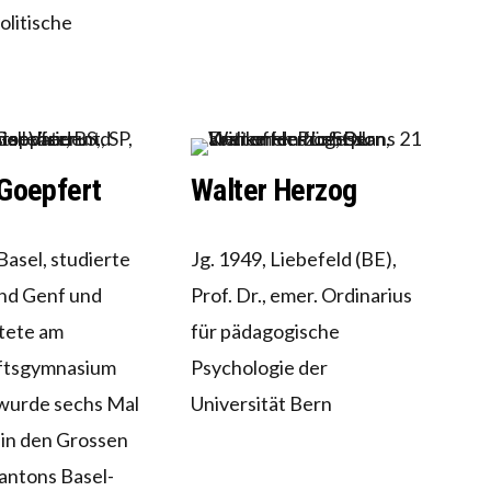
olitische
 Goepfert
Walter Herzog
Basel, studierte
Jg. 1949, Liebefeld (BE),
und Genf und
Prof. Dr., emer. Ordinarius
tete am
für pädagogische
ftsgymnasium
Psychologie der
 wurde sechs Mal
Universität Bern
P in den Grossen
antons Basel-