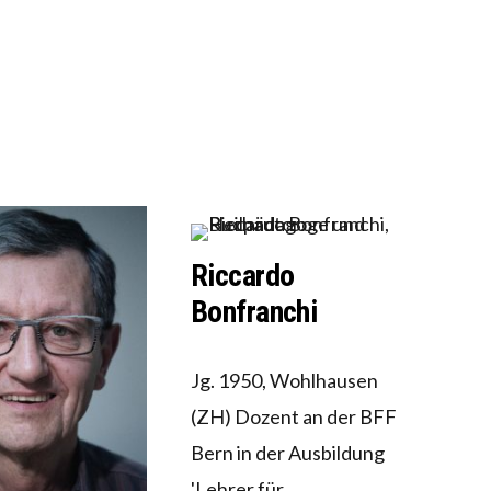
 WÄCHST, WAS KINDER TRÄGT
EOBACHTEN EINEN REGELRECHTEN STURZFLUG BEI DE
ATHARINA ZENGER UND IHRE VERFASSUNGSKENNTNI
Riccardo
Bonfranchi
Jg. 1950, Wohlhausen
(ZH) Dozent an der BFF
Bern in der Ausbildung
'Lehrer für