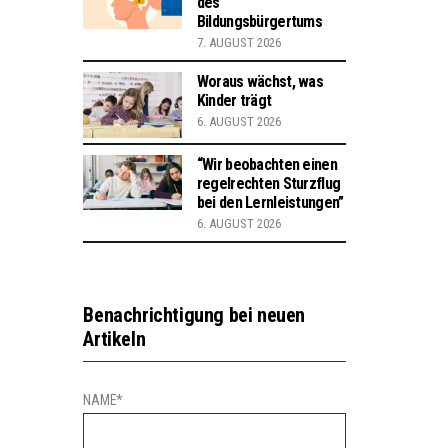
des
Bildungsbürgertums
7. AUGUST 2026
Woraus wächst, was
Kinder trägt
6. AUGUST 2026
“Wir beobachten einen
regelrechten Sturzflug
bei den Lernleistungen”
6. AUGUST 2026
Benachrichtigung bei neuen
Artikeln
NAME*