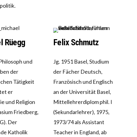
olitik.
l Rüegg
Felix Schmutz
 Philosoph und
Jg. 1951 Basel, Studium
eben der
der Fächer Deutsch,
schen Tätigkeit
Französisch und Englisch
tet er
an der Universität Basel,
ie und Religion
Mittellehrerdiplom phil. I
sium Friedberg,
(Sekundarlehrer), 1975,
G). Der
1973/74 als Assistant
de Katholik
Teacher in England, ab