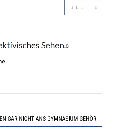
N LERNLEISTUNGEN”
SSE
“VIEL ZU VIELE SCHÜLER, DIE GEMESSEN AN IHREN FÄHIGKEITEN GAR NICHT ANS GYMNASIUM GEHÖREN”