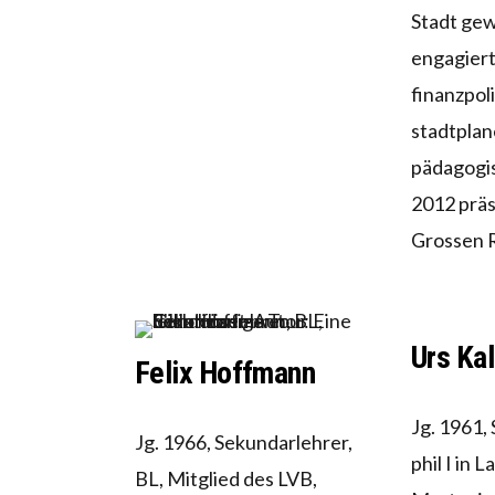
Stadt gew
engagiert
finanzpoli
stadtplan
pädagogi
2012 präs
Grossen R
Urs Ka
Felix Hoffmann
Jg. 1961,
Jg. 1966, Sekundarlehrer,
phil I in 
BL, Mitglied des LVB,