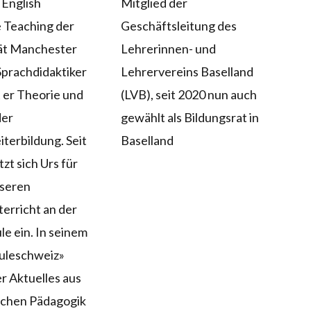
 English
Mitglied der
 Teaching der
Geschäftsleitung des
tät Manchester
Lehrerinnen- und
 Sprachdidaktiker
Lehrervereins Baselland
 er Theorie und
(LVB), seit 2020 nun auch
der
gewählt als Bildungsrat in
terbildung. Seit
Baselland
zt sich Urs für
sseren
erricht an der
le ein. In seinem
huleschweiz»
r Aktuelles aus
ichen Pädagogik