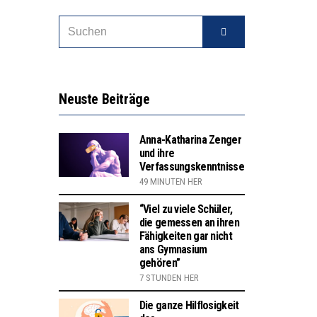
N LERNLEISTUNGEN”
SSE
Neuste Beiträge
Anna-Katharina Zenger
und ihre
Verfassungskenntnisse
49 MINUTEN HER
“Viel zu viele Schüler,
die gemessen an ihren
Fähigkeiten gar nicht
ans Gymnasium
gehören”
7 STUNDEN HER
Die ganze Hilflosigkeit