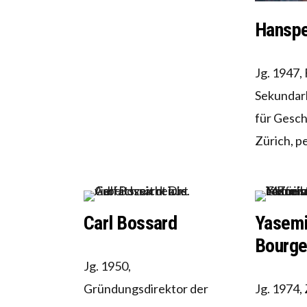
Hanspe
Jg. 1947,
Sekundarl
für Gesch
Zürich, p
Carl Bossard
Yasem
Bourge
Jg. 1950,
Gründungsdirektor der
Jg. 1974,