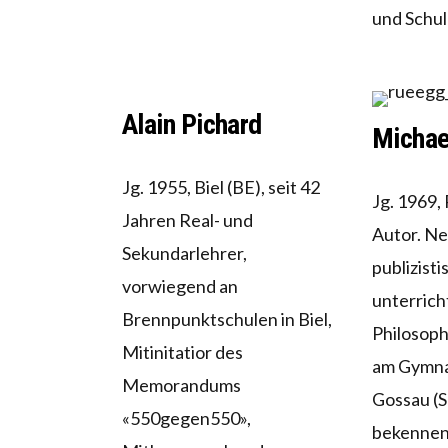
und Schulp
Alain Pichard
Michae
Jg. 1955, Biel (BE), seit 42
Jg. 1969,
Jahren Real- und
Autor. N
Sekundarlehrer,
publizisti
vorwiegend an
unterrich
Brennpunktschulen in Biel,
Philosoph
Mitinitatior des
am Gymna
Memorandums
Gossau (S
«550gegen550»,
bekennen