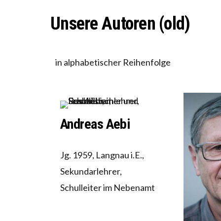
WORAUS
“WIR B
Unsere Autoren (old)
ANNA-K
in alphabetischer Reihenfolge
Andreas Aebi
Jg. 1959, Langnau i.E.,
Sekundarlehrer,
Schulleiter im Nebenamt