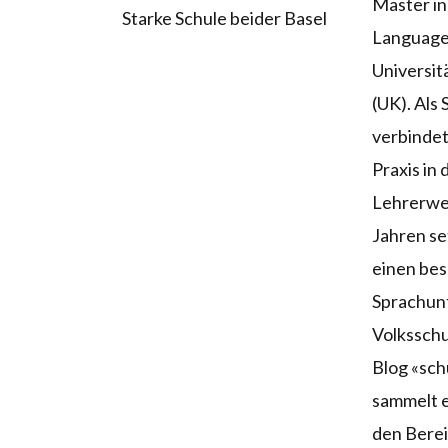
Master in
Starke Schule beider Basel
Language
Universi
(UK). Als
verbindet
Praxis in 
Lehrerwei
Jahren set
einen be
Sprachunt
Volksschu
Blog «sc
sammelt e
den Bere