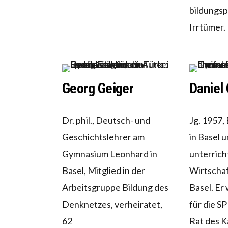
bildungsp
Irrtümer.
Georg Geiger
Daniel
Dr. phil., Deutsch- und
Jg. 1957, 
Geschichtslehrer am
in Basel 
Gymnasium Leonhard in
unterrich
Basel, Mitglied in der
Wirtscha
Arbeitsgruppe Bildung des
Basel. Er
Denknetzes, verheiratet,
für die S
62
Rat des K