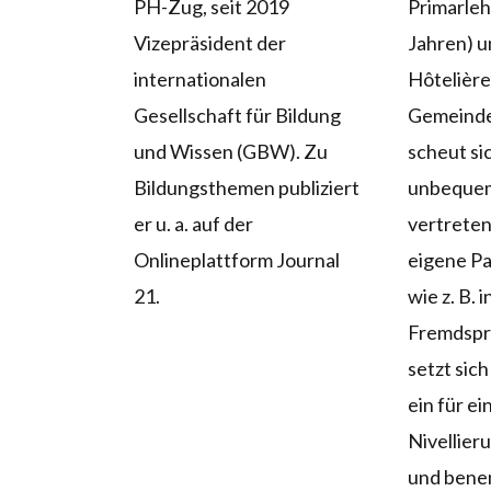
PH-Zug, seit 2019
Primarlehr
Vizepräsident der
Jahren) u
internationalen
Hôtelière
Gesellschaft für Bildung
Gemeinde
und Wissen (GBW). Zu
scheut sic
Bildungsthemen publiziert
unbequem
er u. a. auf der
vertreten
Onlineplattform Journal
eigene Pa
21.
wie z. B. i
Fremdspr
setzt sich 
ein für ei
Nivellier
und bene