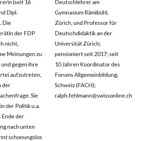
erin (seit 16
Deutschlehrer am
nd Dipl.
Gymnasium Rämibühl,
. Die
Zürich, und Professor für
rätin der FDP
Deutschdidaktik an der
h nicht,
Universität Zürich;
e Meinungen zu
pensioniert seit 2017; seit
 und gegen ihre
10 Jahren Koordinator des
rtei aufzutreten,
Forums Allgemeinbildung,
n der
Schweiz (FACH);
achenfrage. Sie
ralph.fehlmann@swissonline.ch
in der Politik u.a.
n Ende der
ung nach unten
nnt schonungslos