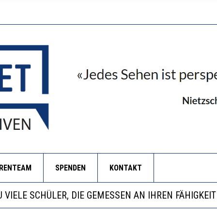
ORENTEAM
SPENDEN
KONTAKT
EOBACHTEN EINEN REGELRECHTEN STURZFLUG BEI DE
ATHARINA ZENGER UND IHRE VERFASSUNGSKENNTNI
NZE HILFLOSIGKEIT DES BILDUNGSBÜRGERTUMS