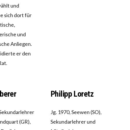
ählt und
e sich dort für
tische,
erische und
sche Anliegen.
idierte er den
at.
lberer
Philipp Loretz
 Sekundarlehrer
Jg. 1970, Seewen (SO),
Landquart (GR),
Sekundarlehrer und