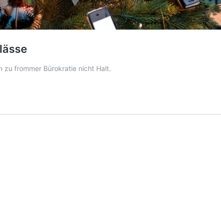
nlässe
zu frommer Bürokratie nicht Halt.